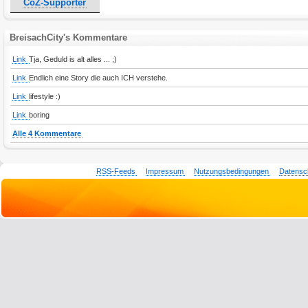
CoZ-Supporter
BreisachCity's Kommentare
Link
Tja, Geduld is alt alles ... ;)
Link
Endlich eine Story die auch ICH verstehe.
Link
lifestyle :)
Link
boring
Alle 4 Kommentare
RSS-Feeds
Impressum
Nutzungsbedingungen
Datensc