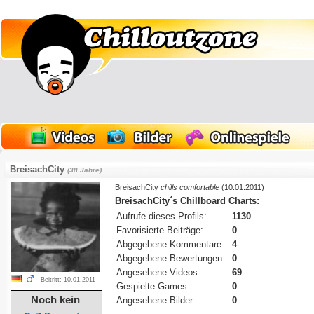
BreisachCity
(38 Jahre)
BreisachCity
chills comfortable
(10.01.2011)
BreisachCity´s Chillboard Charts:
Aufrufe dieses Profils:
1130
Favorisierte Beiträge:
0
Abgegebene Kommentare:
4
Abgegebene Bewertungen:
0
Angesehene Videos:
69
Beitritt: 10.01.2011
Gespielte Games:
0
Noch kein
Angesehene Bilder:
0