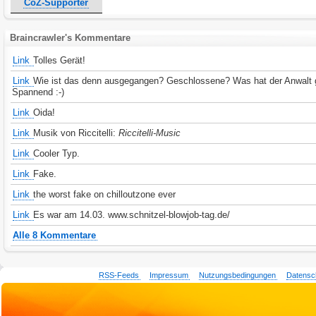
CoZ-Supporter
Braincrawler's Kommentare
Link
Tolles Gerät!
Link
Wie ist das denn ausgegangen? Geschlossene? Was hat der Anwalt 
Spannend :-)
Link
Oida!
Link
Musik von Riccitelli:
Riccitelli-Music
Link
Cooler Typ.
Link
Fake.
Link
the worst fake on chilloutzone ever
Link
Es war am 14.03.
www.schnitzel-blowjob-tag.de/
Alle 8 Kommentare
RSS-Feeds
Impressum
Nutzungsbedingungen
Datensc