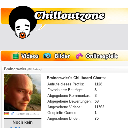
Braincrawler
(48 Jahre)
Braincrawler´s Chillboard Charts:
Aufrufe dieses Profils:
1128
Favorisierte Beiträge:
8
Abgegebene Kommentare:
8
Abgegebene Bewertungen:
59
Angesehene Videos:
11362
Gespielte Games:
1
Beitritt: 15.01.2010
Angesehene Bilder:
75
Noch kein