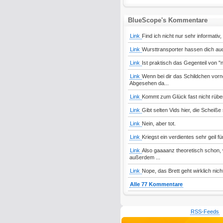
BlueScope's Kommentare
Link
Find ich nicht nur sehr informativ
Link
Wursttransporter hassen dich au
Link
Ist praktisch das Gegenteil von "
Link
Wenn bei dir das Schildchen vorn
Abgesehen da...
Link
Kommt zum Glück fast nicht rüber, 
Link
Gibt selten Vids hier, die Scheiße 
Link
Nein, aber tot.
Link
Kriegst ein verdientes sehr geil f
Link
Also gaaaanz theoretisch schon, w
außerdem ...
Link
Nope, das Brett geht wirklich nich
Alle 77 Kommentare
RSS-Feeds