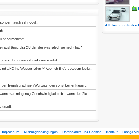
, sondern auch sehr cool...
Alle kommentierten 
ch.
nicht permanent"
e raushängt, bist DU der, der was falsch gemacht hat ^^
dass du nur ein sehr informativ willst...
sind UND ins Wasser fallen ^^ Aber ich find's trotzdem lustig...
ür den fremdsprachigen Wortwitz, den sonst keiner kapiert...
enn man mit genug Geschwindigkeit trifft... wenn das Ziel
t kaputt.
Impressum
Nutzungsbedingungen
Datenschutz und Cookies
Kontakt
Lustige Vi