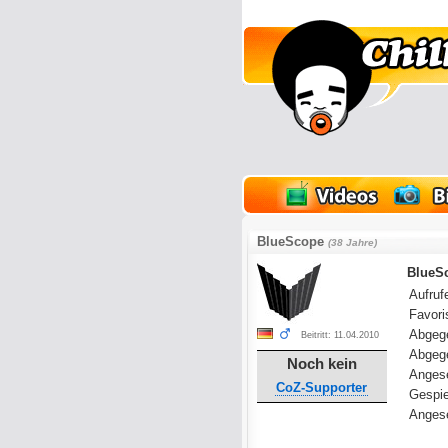
lder
Onlinespiele
BlueScope
(38 Jahre)
BlueSc
Aufrufe
Favoris
Abgeg
Beitritt: 11.04.2010
Abgeg
Noch kein
Anges
CoZ-Supporter
Gespie
Angese