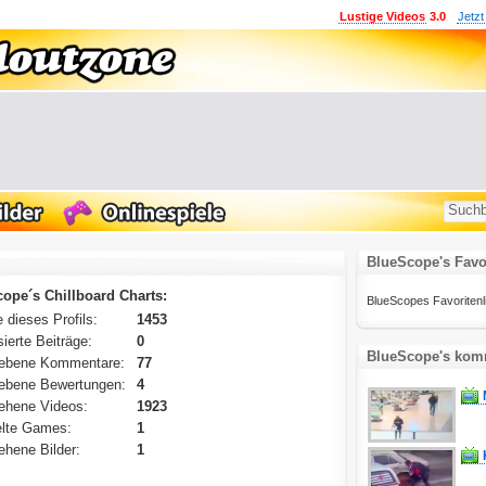
Lustige Videos
3.0
Jetzt
BlueScope's Favo
ope´s Chillboard Charts:
BlueScopes Favoritenlist
 dieses Profils:
1453
ierte Beiträge:
0
BlueScope's komm
ebene Kommentare:
77
ebene Bewertungen:
4
ehene Videos:
1923
lte Games:
1
hene Bilder:
1