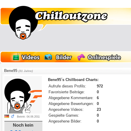
Bene95
(31 Jahre)
Bene95´s Chillboard Charts:
Aufrufe dieses Profils:
972
Favorisierte Beiträge:
0
Abgegebene Kommentare:
6
Abgegebene Bewertungen:
0
Angesehene Videos:
23
Gespielte Games:
0
Beitritt: 04.06.2011
Angesehene Bilder:
0
Noch kein