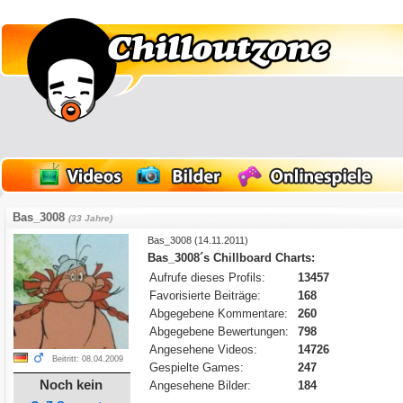
Bas_3008
(33 Jahre)
Bas_3008
(14.11.2011)
Bas_3008´s Chillboard Charts:
Aufrufe dieses Profils:
13457
Favorisierte Beiträge:
168
Abgegebene Kommentare:
260
Abgegebene Bewertungen:
798
Angesehene Videos:
14726
Beitritt: 08.04.2009
Gespielte Games:
247
Noch kein
Angesehene Bilder:
184