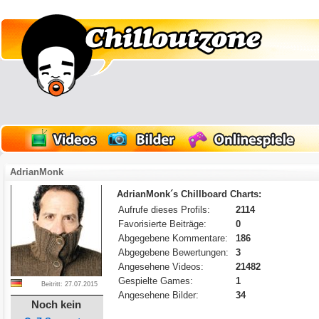
AdrianMonk
AdrianMonk´s Chillboard Charts:
Aufrufe dieses Profils:
2114
Favorisierte Beiträge:
0
Abgegebene Kommentare:
186
Abgegebene Bewertungen:
3
Angesehene Videos:
21482
Gespielte Games:
1
Beitritt: 27.07.2015
Angesehene Bilder:
34
Noch kein