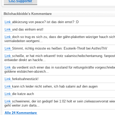
CoZ-Supporter
8kilohackbidde's Kommentare
Link
abkürzung von peace? ist das dein ernst? :D
Link
und das einhorn erst!
Link
doch so trug es sich zu, dass der gähn-plaketten würziger hauch sich
vermaledeiten wortgemi...
Link
Stimmt, richtig müsste es heißen: Esoterik-Throll bei AsthroThV
Link
scheiße, er hat mich erkannt! trotz salamischeibchentarnung. fanpost
entweder direkt an hackfe...
Link
da verdient sich einer das in russland für rettungskräfte vorgeschrie
goldene eisbärchen-abzeich...
Link
ferkelsahnestück!
Link
kann ich leider nicht sehen, ich hab salami auf den augen
Link
die katze auch
Link
schweinerei, der ist gedopt! bei 1:02 holt er sein zielwasservorrat wi
geht weiter zum darta...
Alle 24 Kommentare