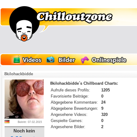
8kilohackbidde
8kilohackbidde´s Chillboard Charts:
Aufrufe dieses Profils:
1205
Favorisierte Beiträge:
0
Abgegebene Kommentare:
24
Abgegebene Bewertungen:
9
Angesehene Videos:
320
Gespielte Games:
0
Beitritt: 07.02.2015
Angesehene Bilder:
2
Noch kein