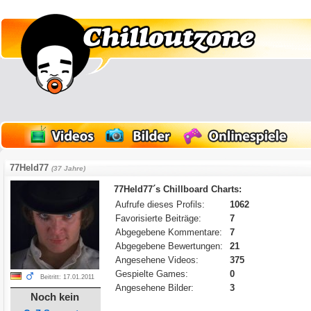
77Held77
(37 Jahre)
77Held77´s Chillboard Charts:
Aufrufe dieses Profils:
1062
Favorisierte Beiträge:
7
Abgegebene Kommentare:
7
Abgegebene Bewertungen:
21
Angesehene Videos:
375
Gespielte Games:
0
Beitritt: 17.01.2011
Angesehene Bilder:
3
Noch kein