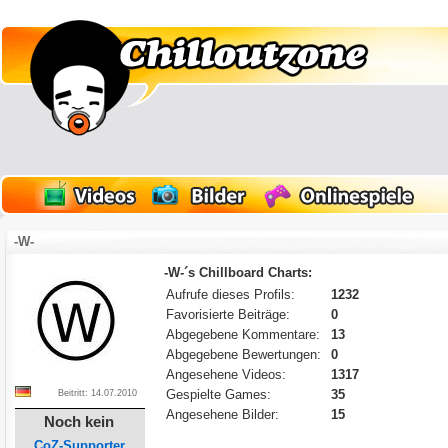
-W-
-W-´s Chillboard Charts:
Aufrufe dieses Profils:
1232
Favorisierte Beiträge:
0
Abgegebene Kommentare:
13
Abgegebene Bewertungen:
0
Angesehene Videos:
1317
Gespielte Games:
35
Beitritt: 14.07.2010
Angesehene Bilder:
15
Noch kein
CoZ-Supporter