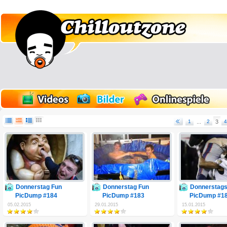
1
...
2
3
4
Donnerstag Fun
Donnerstag Fun
Donnerstags
PicDump #184
PicDump #183
PicDump #1
05.02.2015
29.01.2015
15.01.2015