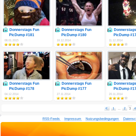
Donnerstags Fun
Donnerstags Fun
Donnerstags
PicDump #181
PicDump #180
PicDump #1
08.01.2015
18.12.2014
11.12.2014
Donnerstags Fun
Donnerstags Fun
Donnerstags
PicDump #178
PicDump #177
PicDump #1
04.12.2014
27.11.2014
20.11.2014
1
...
2
3
4
RSS-Feeds
Impressum
Nutzungsbedingungen
Datensc