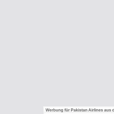
Name:
E-Mail-Adresse (optional):
Kommentar:
Alle HTML-Tags außer <br>, <strike> und <i> werden aus Deinem Kommentar entfernt.
URLs werden automatisch umgewandelt. Bitte verwende "www." oder "http://" in URLs
Werbung für Pakistan Airlines aus 
Ich möchte eine E-Mail, wenn zu meinem Kommentar Antworten erscheinen.