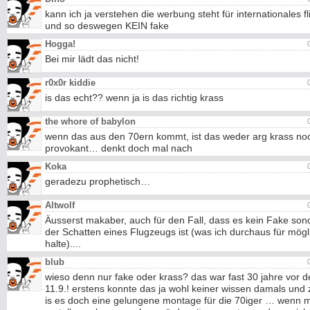
kann ich ja verstehen die werbung steht für internationales f
und so deswegen KEIN fake
Hogga!
Bei mir lädt das nicht!
r0x0r kiddie
is das echt?? wenn ja is das richtig krass
the whore of babylon
wenn das aus den 70ern kommt, ist das weder arg krass no
provokant… denkt doch mal nach
Koka
geradezu prophetisch…
Altwolf
Äusserst makaber, auch für den Fall, dass es kein Fake son
der Schatten eines Flugzeugs ist (was ich durchaus für mögl
halte)....
blub
wieso denn nur fake oder krass? das war fast 30 jahre vor 
11.9.! erstens konnte das ja wohl keiner wissen damals und
is es doch eine gelungene montage für die 70iger … wenn m