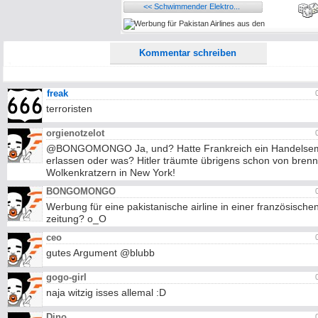
<< Schwimmender Elektro...
Ich möchte eine E-Mail, wenn auf dieser Seite weitere Kommentare erscheinen.
Kommentar schreiben
freak
terroristen
orgienotzelot
@BONGOMONGO Ja, und? Hatte Frankreich ein Handelse
erlassen oder was? Hitler träumte übrigens schon von bren
Wolkenkratzern in New York!
BONGOMONGO
Werbung für eine pakistanische airline in einer französische
zeitung? o_O
ceo
gutes Argument @blubb
gogo-girl
naja witzig isses allemal :D
Dino