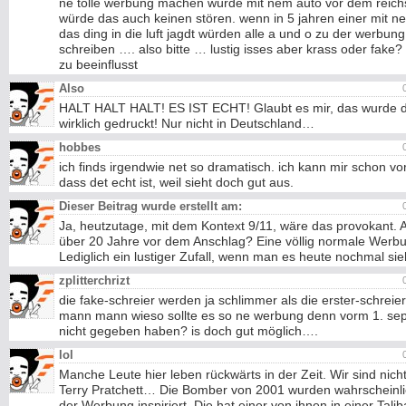
ne tolle werbung machen würde mit nem auto vor dem reich
würde das auch keinen stören. wenn in 5 jahren einer mit n
das ding in die luft jagdt würden alle a und o zu der werbung
schreiben …. also bitte … lustig isses aber krass oder fake? ..
zu beeinflusst
Also
HALT HALT HALT! ES IST ECHT! Glaubt es mir, das wurde 
wirklich gedruckt! Nur nicht in Deutschland…
hobbes
ich finds irgendwie net so dramatisch. ich kann mir schon vor
dass det echt ist, weil sieht doch gut aus.
Dieser Beitrag wurde erstellt am:
Ja, heutzutage, mit dem Kontext 9/11, wäre das provokant. 
über 20 Jahre vor dem Anschlag? Eine völlig normale Werb
Lediglich ein lustiger Zufall, wenn man es heute nochmal sie
zplitterchrizt
die fake-schreier werden ja schlimmer als die erster-schre
mann mann wieso sollte es so ne werbung denn vorm 1. se
nicht gegeben haben? is doch gut möglich….
lol
Manche Leute hier leben rückwärts in der Zeit. Wir sind nicht
Terry Pratchett… Die Bomber von 2001 wurden wahrscheinli
der Werbung inspiriert. Die hat einer von ihnen in einer Tali