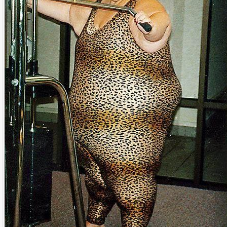
Name:
E-Mail-Adresse (optional):
Kommentar:
Alle HTML-Tags außer <br>, <strike> und <i> werden aus Deinem Kommentar entfernt.
URLs werden automatisch umgewandelt. Bitte verwende "www." oder "http://" in URLs
Ich möchte eine E-Mail, wenn zu meinem Kommentar Antworten erscheinen.