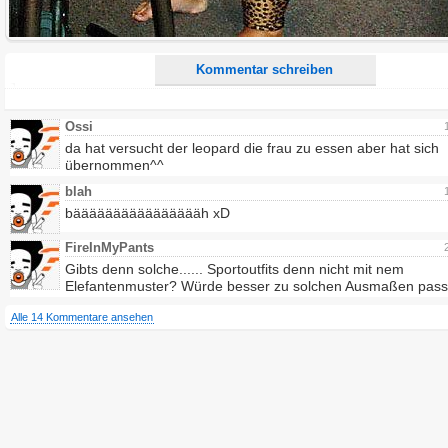
Ich möchte eine E-Mail, wenn auf dieser Seite weitere Kommentare erscheinen.
Kommentar schreiben
Ossi
da hat versucht der leopard die frau zu essen aber hat sich
übernommen^^
blah
bääääääääääääääääh xD
FireInMyPants
Gibts denn solche...... Sportoutfits denn nicht mit nem
Elefantenmuster? Würde besser zu solchen Ausmaßen pass
Alle 14 Kommentare ansehen