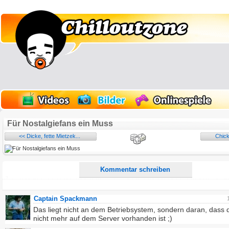
Name:
E-Mail-Adresse (optional):
Kommentar:
Alle HTML-Tags außer <br>, <strike> und <i> werden aus Deinem Kommentar entfernt.
URLs werden automatisch umgewandelt. Bitte verwende "www." oder "http://" in URLs
Für Nostalgiefans ein Muss
Ich möchte eine E-Mail, wenn zu meinem Kommentar Antworten erscheinen.
<< Dicke, fette Mietzek...
Chic
Ich möchte eine E-Mail, wenn auf dieser Seite weitere Kommentare erscheinen.
Kommentar schreiben
Captain Spackmann
Das liegt nicht an dem Betriebsystem, sondern daran, dass d
nicht mehr auf dem Server vorhanden ist ;)