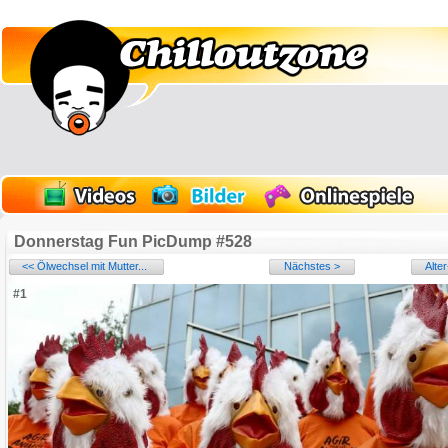
Donnerstag Fun PicDump #528
<< Ölwechsel mit Mutter...
Nächstes >
Alte
#1