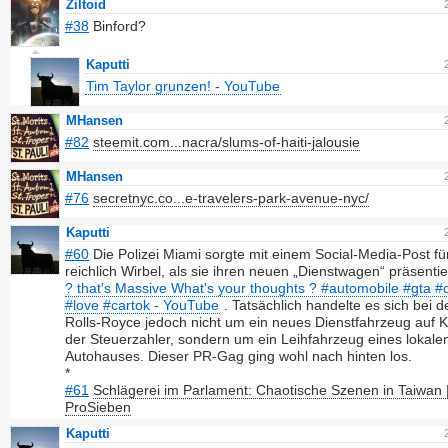
Ziltoid
#38
Binford?
Kaputti
Tim Taylor grunzen! - YouTube
MHansen
#82
steemit.com...nacra/slums-of-haiti-jalousie
MHansen
#76
secretnyc.co...e-travelers-park-avenue-nyc/
Kaputti
#60
Die Polizei Miami sorgte mit einem Social-Media-Post fü
reichlich Wirbel, als sie ihren neuen „Dienstwagen“ präsentie
? that's Massive What's your thoughts ? #automobile #gta #c
#love #cartok - YouTube
. Tatsächlich handelte es sich bei 
Rolls-Royce jedoch nicht um ein neues Dienstfahrzeug auf 
der Steuerzahler, sondern um ein Leihfahrzeug eines lokale
Autohauses. Dieser PR-Gag ging wohl nach hinten los.
*
#61
Schlägerei im Parlament: Chaotische Szenen in Taiwan 
ProSieben
Kaputti