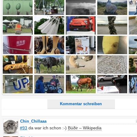
Name:
E-Mail-Adresse (optional):
Kommentar:
Alle HTML-Tags außer <br>, <strike> und <i> werden aus Deinem Kommentar entfernt.
URLs werden automatisch umgewandelt. Bitte verwende "www." oder "http://" in URLs
Ich möchte eine E-Mail, wenn zu meinem Kommentar Antworten erscheinen.
Ich möchte eine E-Mail, wenn auf dieser Seite weitere Kommentare erscheinen.
Kommentar schreiben
Chin_Chillaaa
#93
da war ich schon :-)
Búðir – Wikipedia