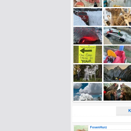
Name:
E-Mail-Adresse (optional):
Kommentar:
Alle HTML-Tags außer <br>, <strike> un
URLs werden automatisch umgewandelt. Bi
Ich möchte eine E-Mail, wenn z
Ich möchte eine E-Mail, wenn a
K
FosenHurz