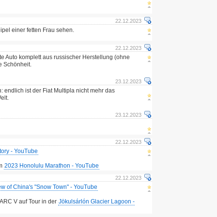
22.12.2023
el einer fetten Frau sehen.
22.12.2023
te Auto komplett aus russischer Herstellung (ohne
e Schönheit.
23.12.2023
n: endlich ist der Fiat Multipla nicht mehr das
elt.
23.12.2023
22.12.2023
tory - YouTube
im
2023 Honolulu Marathon - YouTube
22.12.2023
iew of China's "Snow Town" - YouTube
RC V auf Tour in der
Jökulsárlón Glacier Lagoon -