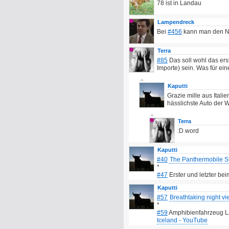
78 ist in Landau
Lampendreck
Bei
#456
kann man den Nip
Terra
#85
Das soll wohl das ers
Importe) sein. Was für ein
Kaputti
Grazie mille aus Italie
hässlichste Auto der W
Terra
:D word
Kaputti
#40
The Panthermobile S
*
#47
Erster und letzter be
Kaputti
#57
Breathtaking night v
*
#59
Amphibienfahrzeug LA
Iceland - YouTube