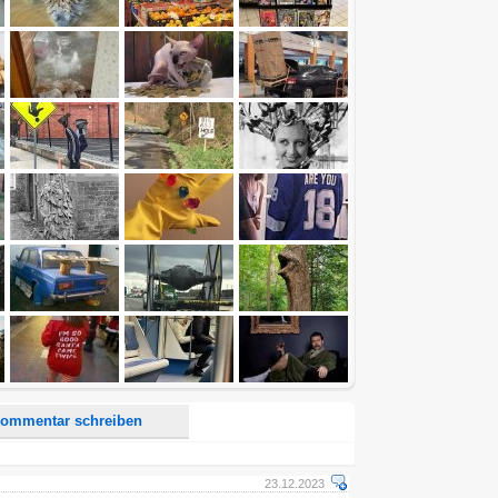
d <i> werden aus Deinem Kommentar entfernt.
tte verwende "www." oder "http://" in URLs
u meinem Kommentar Antworten erscheinen.
uf dieser Seite weitere Kommentare erscheinen.
ommentar schreiben
23.12.2023