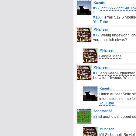
Kaputti
#92
??????????? 4K Yoko
*
#116
Ferrari 512 S Modul
YouTube
MHansen
#72
Wenig ungewöhnlicher 
verpasse ich etwas?
MHansen
Google Maps
MHansen
#7
Leon Keer Augmented Re
Location: Tweede Walstra
Kaputti
Unten auf der Seite s
interessiert, nehme f
YouTube
Schorsch83
#8
ist gephotoshopped o
MHansen
Mit Sicherheit. So vie