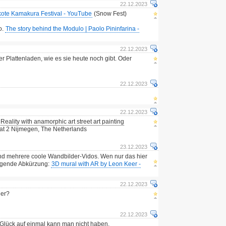
22.12.2023
te Kamakura Festival - YouTube
(Snow Fest)
o.
The story behind the Modulo | Paolo Pininfarina -
22.12.2023
Plattenladen, wie es sie heute noch gibt. Oder
22.12.2023
22.12.2023
ality with anamorphic art street art painting
at 2 Nijmegen, The Netherlands
23.12.2023
ind mehrere coole Wandbilder-Vidos. Wen nur das hier
olgende Abkürzung:
3D mural with AR by Leon Keer -
22.12.2023
der?
22.12.2023
l Glück auf einmal kann man nicht haben.