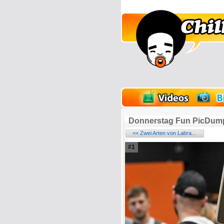
lder
Onlinespiele
Donnerstag Fun PicDum
<< Zwei Arten von Labra...
#1