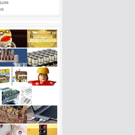
11256
16