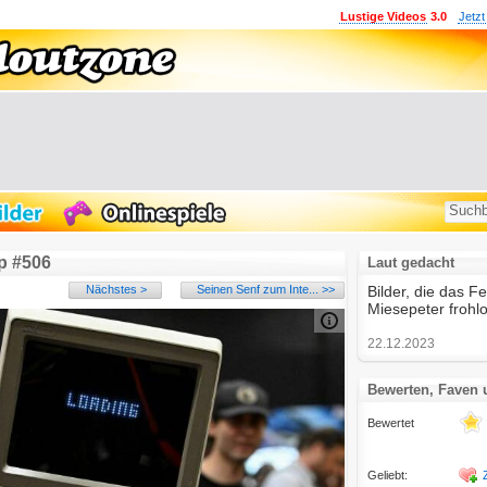
Lustige Videos
3.0
Jetzt
p #506
Laut gedacht
Nächstes >
Seinen Senf zum Inte... >>
Bilder, die das F
Miesepeter frohl
22.12.2023
Bewerten, Faven
Bewertet
Geliebt: