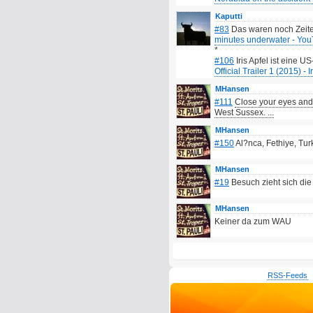
Kaputti
#83
Das waren noch Zeit
minutes underwater - Yo
*
#106
Iris Apfel ist eine 
Official Trailer 1 (2015) 
MHansen
#111
Close your eyes and 
West Sussex. ...
MHansen
#150
Al?nca, Fethiye, Tur
MHansen
#19
Besuch zieht sich di
MHansen
Keiner da zum WAU
RSS-Feeds