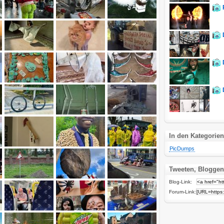
In den Kategorien
PicDumps
Tweeten, Bloggen
Blog-Link:
Forum-Link: