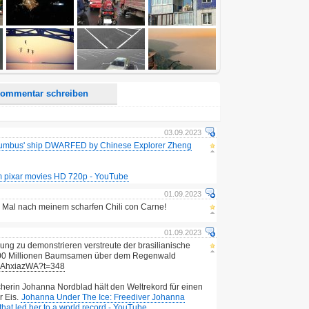
d <i> werden aus Deinem Kommentar entfernt.
tte verwende "www." oder "http://" in URLs
u meinem Kommentar Antworten erscheinen.
uf dieser Seite weitere Kommentare erscheinen.
ommentar schreiben
03.09.2023
lumbus' ship DWARFED by Chinese Explorer Zheng
om pixar movies HD 720p - YouTube
01.09.2023
Mal nach meinem scharfen Chili con Carne!
01.09.2023
ng zu demonstrieren verstreute der brasilianische
 100 Millionen Baumsamen über dem Regenwald
i7AhxiazWA?t=348
cherin Johanna Nordblad hält den Weltrekord für einen
r Eis.
Johanna Under The Ice: Freediver Johanna
that led her to a world record - YouTube