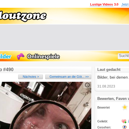
Lustige Videos
3.0
Jetzt
p #490
Laut gedacht
Nächstes >
Gemeinsam an die Göt... >>
Bilder, bei denen
31.08.2023
Bewerten, Faven
Bewertet
Geliebt:
Gesehen: