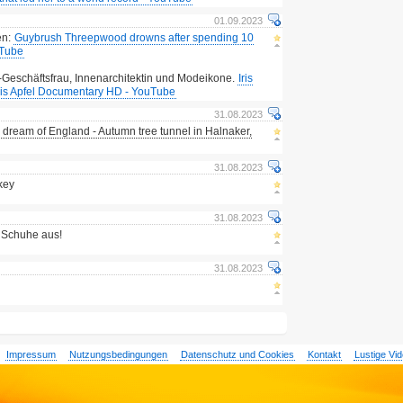
01.09.2023
en:
Guybrush Threepwood drowns after spending 10
uTube
US-Geschäftsfrau, Innenarchitektin und Modeikone.
Iris
- Iris Apfel Documentary HD - YouTube
31.08.2023
dream of England - Autumn tree tunnel in Halnaker,
31.08.2023
key
31.08.2023
e Schuhe aus!
31.08.2023
Impressum
Nutzungsbedingungen
Datenschutz und Cookies
Kontakt
Lustige Vi