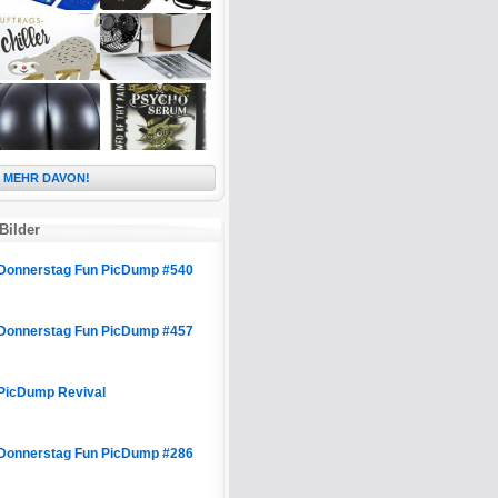
MEHR DAVON!
Bilder
Donnerstag Fun PicDump #540
Donnerstag Fun PicDump #457
PicDump Revival
Donnerstag Fun PicDump #286