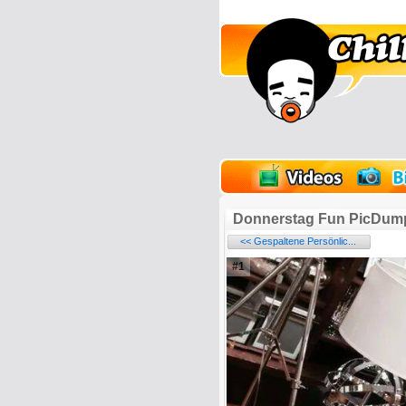
lder
Onlinespiele
Donnerstag Fun PicDum
<< Gespaltene Persönlic...
#1