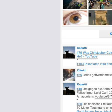
Alle HTML-Tags außer <br>, <strike> un
URLs werden automatisch umgewandelt. Bi
Ich möchte eine E-Mail, wenn z
Ich möchte eine E-Mail, wenn a
K
Kaputti
#70
Was Christopher Co
He? - YouTube
*
#103
Pixar lamp intro fr
Ziltoid
#55
Jedes gottverdammte 
Kaputti
#40
Um gegen die Abholzu
Fallschirmer Luigi Cani
Amazoniens:
youtu.be/2
*
#80
Die finnische Freitau
50-Meter-Tauchgang unte
Nordblad on the accident 