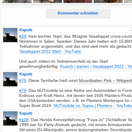
Kommentar schreiben
Kaputti
#20
: Kein leichter Start: das 98zigste Vasaloppet cross-count
Skirennen in Salen, Sweden. Dieses Jahr hatten sich 15,800
Teilnahmer angemeldet, und das sind weit mehr als gedacht
Vasaloppet 2022 Start - YouTube
Und auch mitten im Teilnehmerrfeld ist der Start
gewöhnungbedürftig:
Krasch i starten i Vasaloppet 2022 - 
Kaputti
#75
: Diese Tarnfarbe hieß einst
Mountbatten Pink – Wikiped
#79
: Das NUTmobile ist eine Reihe von Automobilen in Form
Erdnuss von Kraft Heinz, mit denen seit 1935 Planters-Produ
den USA beworben werden, z.B. im Planters-Werbespot für 
Super Bowl 2019:
NUTmobile vs. Supra | Planters - YouTub
Kaputti
#108
: Das Honda-Konzeptfahrzeug "Fuya-Jo" (Schlaflose St
1999 war für Party-Animals gedacht, mit einem Armaturenbre
Stil eines DJ-Mischpults, einem leistungsstarken Soundsyst