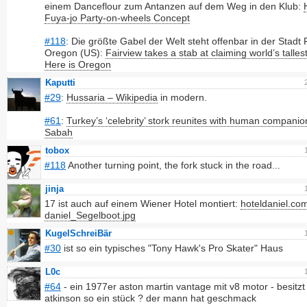
einem Danceflour zum Antanzen auf dem Weg in den Klub:
Fuya-jo Party-on-wheels Concept
#118
: Die größte Gabel der Welt steht offenbar in der Stadt 
Oregon (US):
Fairview takes a stab at claiming world’s tallest
Here is Oregon
Kaputti
#29
:
Hussaria – Wikipedia
in modern.
#61
:
Turkey’s ‘celebrity’ stork reunites with human companion
Sabah
tobox
#118
Another turning point, the fork stuck in the road...
jinja
17 ist auch auf einem Wiener Hotel montiert:
hoteldaniel.com
daniel_Segelboot.jpg
KugelSchreiBär
#30
ist so ein typisches "Tony Hawk's Pro Skater" Haus
L0c
#64
- ein 1977er aston martin vantage mit v8 motor - besitz
atkinson so ein stück ? der mann hat geschmack