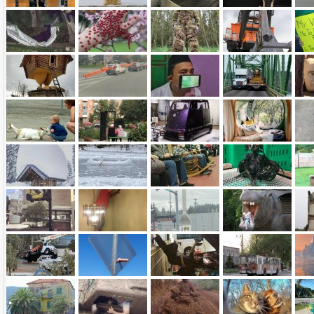
Name:
E-Mail-Adresse (optional):
Kommentar:
Alle HTML-Tags außer <br>, <strike> und <i> werden aus Deinem Kommentar entfernt.
URLs werden automatisch umgewandelt. Bitte verwende "www." oder "http://" in URLs
Ich möchte eine E-Mail, wenn zu meinem Kommentar Antworten erscheinen.
Ich möchte eine E-Mail, wenn auf dieser Seite weitere Kommentare erscheinen.