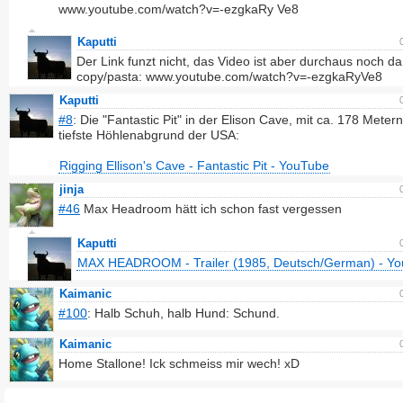
www.youtube.com/watch?v=-ezgkaRy Ve8
Kaputti
Der Link funzt nicht, das Video ist aber durchaus noch da
copy/pasta: www.youtube.com/watch?v=-ezgkaRyVe8
Kaputti
#8
: Die "Fantastic Pit" in der Elison Cave, mit ca. 178 Meter
tiefste Höhlenabgrund der USA:
Rigging Ellison's Cave - Fantastic Pit - YouTube
jinja
#46
Max Headroom hätt ich schon fast vergessen
Kaputti
MAX HEADROOM - Trailer (1985, Deutsch/German) - Y
Kaimanic
#100
: Halb Schuh, halb Hund: Schund.
Kaimanic
Home Stallone! Ick schmeiss mir wech! xD