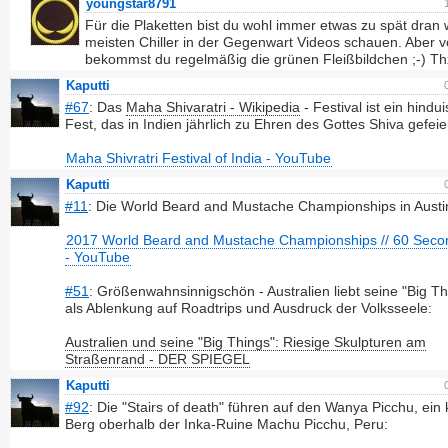
youngstar8791
Für die Plaketten bist du wohl immer etwas zu spät dran
meisten Chiller in der Gegenwart Videos schauen. Aber v
bekommst du regelmäßig die grünen Fleißbildchen ;-) Th
Kaputti
#67
: Das
Maha Shivaratri - Wikipedia
- Festival ist ein hindu
Fest, das in Indien jährlich zu Ehren des Gottes Shiva gefeier
Maha Shivratri Festival of India - YouTube
Kaputti
#11
: Die World Beard and Mustache Championships in Austi
2017 World Beard and Mustache Championships // 60 Seco
- YouTube
#51
: Größenwahnsinnigschön - Australien liebt seine "Big Th
als Ablenkung auf Roadtrips und Ausdruck der Volksseele:
Australien und seine "Big Things": Riesige Skulpturen am
Straßenrand - DER SPIEGEL
Kaputti
#92
: Die "Stairs of death" führen auf den Wanya Picchu, ein 
Berg oberhalb der Inka-Ruine Machu Picchu, Peru: