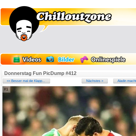
Donnerstag Fun PicDump #412
<< Besser mal die Klapp...
Nächstes >
Aladin macht
#1