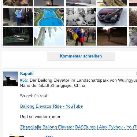
Alle HTML-Tags außer <br>, <strike> und <i> werden aus Deinem Kommentar entfernt.
URLs werden automatisch umgewandelt. Bitte verwende "www." oder "http://" in URLs
Ich möchte eine E-Mail, wenn zu meinem Kommentar Antworten erscheinen.
Ich möchte eine E-Mail, wenn auf dieser Seite weitere Kommentare erscheinen.
Kommentar schreiben
Kaputti
#66
: Der Bailong Elevator im Landschaftspark von Wulingyua
Nähe der Stadt Zhangjiajie, China.
So geht´s rauf:
Bailong Elevator Ride - YouTube
Und so wieder runter:
Zhangjiajie Bailong Elevator BASEjump | Alex Pykhov - You