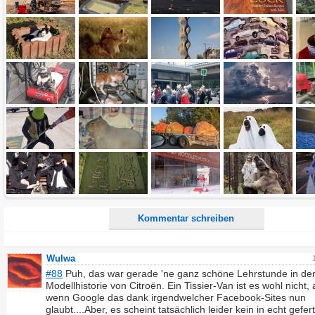
Name:
E-Mail-Adresse (optional):
Kommentar:
Alle HTML-Tags außer <br>, <strike> und <i> werden aus Deinem Kommentar entfernt.
URLs werden automatisch umgewandelt. Bitte verwende "www." oder "http://" in URLs
Ich möchte eine E-Mail, wenn zu meinem Kommentar Antworten erscheinen.
Ich möchte eine E-Mail, wenn auf dieser Seite weitere Kommentare erscheinen.
Kommentar schreiben
Wulwa
#88
Puh, das war gerade 'ne ganz schöne Lehrstunde in de
Modellhistorie von Citroën. Ein Tissier-Van ist es wohl nicht,
wenn Google das dank irgendwelcher Facebook-Sites nun
glaubt....Aber, es scheint tatsächlich leider kein in echt gefer