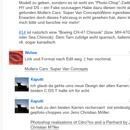
Modell zu geben, sondern es ist wohl ein "Photo-Chop"-Zwit
HY und DS – ein Fake sozusagen.Habe dazu diesen recht al
gefunden:Mollers Cars: Super Van ConceptsWenn irgendwer
Erwarten doch dieses Fahrzeug in echt gesehen hat, dann b
mich bitte und berichte mir mehr!
#14
ist natürlich eine "Boeing CH-47 Chinook" (bzw. MH-47
oder Sea Chinook). Dem Tarn zufolge wohl spanisch, italien
vlt. sogar kanadisch.
Wulwa
Link und Format nach Edit weg :( hier nochmal:
Mollers Cars: Super Van Concepts
Kaputti
Ich glaub da gehts ums neue Design der alten Karren.
beiden C DS T halte ich für echt.
Kaputti
so hab zu den beiden Karren recherciert: ind eindeuti
gepfoto-choppes von Jens Christian Möller:
Photoshop realisations of Citro?ns and a Panhard by 
Christian M?ller