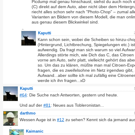
Picdump mal genau hinschaust, siehst du auch noch ei
(C) direkt auf dem Auto, aber nicht über dem Hinterg
riecht alles schon sehr nach "Photo-Chop" – zumal all
Varianten an Bildern von diesem Modell, die man onlin
aus genau diesem Blickwinkel sind.
Kaputti
Kann schon sein, wobei die Scheiben so hinzu-ch
(Hintergrund, Lichtbrechung, Spiegelungen etc.) is
aufwendig. Da fragt man sich warum so viel Aufwa
Allerdings störte mich, wie Dich das C, das Citroe
vorne am Auto, sehr platt, vielleicht gehört das ab
so. Um das zu klären, müßte man mal Citroen-Exp
fragen, die es zweifelsohne im Netz irgendwo gibt,
Aufwand...aber sollte ich mal zufällig eine Citroener
werde ich ihn fragen...xD
Kaputti
#64
: Die Suche nach Antworten, gestern und heute.
Und auf der
#81
: Neues aus Tobleronistan...
darthmo
Wessen Auge ist in
#12
zu sehen? Kennt sich da jemand au
Kaimanic