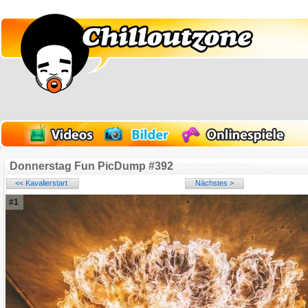
Donnerstag Fun PicDump #392
<< Kavalierstart
Nächstes >
#1