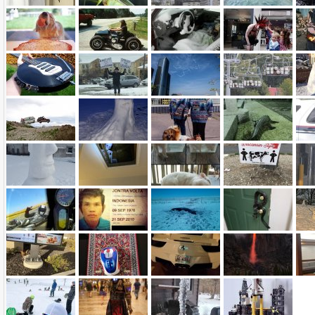
Name:
E-Mail-Adresse (optional):
Kommentar:
Alle HTML-Tags außer <br>, <strike> und <i> werden aus Deinem Kommentar entfernt.
URLs werden automatisch umgewandelt. Bitte verwende "www." oder "http://" in URLs
Ich möchte eine E-Mail, wenn zu meinem Kommentar Antworten erscheinen.
Ich möchte eine E-Mail, wenn auf dieser Seite weitere Kommentare erscheinen.