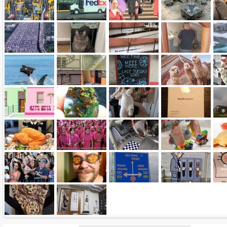
Name:
E-Mail-Adresse (optional):
Kommentar:
Alle HTML-Tags außer <br>, <strike> und <i> werden aus Deinem Kommentar entfernt.
URLs werden automatisch umgewandelt. Bitte verwende "www." oder "http://" in URLs
Ich möchte eine E-Mail, wenn zu meinem Kommentar Antworten erscheinen.
Ich möchte eine E-Mail, wenn auf dieser Seite weitere Kommentare erscheinen.