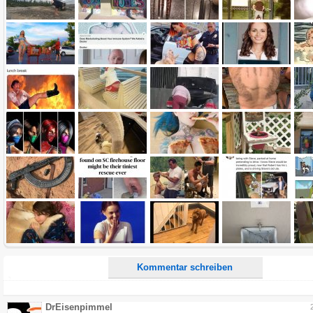
Name:
E-Mail-Adresse (optional):
Kommentar:
Alle HTML-Tags außer <br>, <strike> und <i> werden aus Deinem Kommentar entfernt.
URLs werden automatisch umgewandelt. Bitte verwende "www." oder "http://" in URLs
Ich möchte eine E-Mail, wenn zu meinem Kommentar Antworten erscheinen.
Ich möchte eine E-Mail, wenn auf dieser Seite weitere Kommentare erscheinen.
Kommentar schreiben
DrEisenpimmel