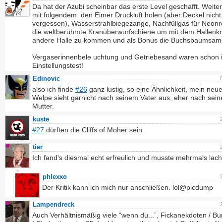
Da hat der Azubi scheinbar das erste Level geschafft. Weiter
mit folgendem: den Eimer Druckluft holen (aber Deckel nicht
vergessen), Wasserstrahlbiegezange, Nachfüllgas für Neonr
die weltberühmte Kranüberwurfschiene um mit dem Hallenkr
andere Halle zu kommen und als Bonus die Buchsbaumsam
Vergaserinnenbele uchtung und Getriebesand waren schon 
Einstellungstest!
Edinovic
also ich finde
#26
ganz lustig, so eine Ähnlichkeit, mein ne
Welpe sieht garnicht nach seinem Vater aus, eher nach seine
Mutter.
kuste
#27
dürften die Cliffs of Moher sein.
tier
Ich fand's diesmal echt erfreulich und musste mehrmals lac
phlexxo
Der Kritik kann ich mich nur anschließen. lol@picdump
Lampendreck
Auch Verhältnismäßig viele “wenn du...”, Fickanekdoten / B