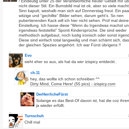
! Eindeutig unter 25 der Verantwortliche heute! Gefällt mir ü
nicht dieser Stil. Ein Bumsbild mal ist ok, aber so viele mach
Sinn kaputt, weshalb man sich auf Donnerstag freut. Ein paa
witzige und “gechillte” Bilder sehen, darum geht’s. So nen
pubertierenden Kack will ich hier nicht sehen. Prüf mal deine
Einstellung. Ich hasse diese “Wenn du Irgendwas machst u
irgendwas feststellst” Sponti Kindersprüche. Die sind weder
methodisch aufgebaut, noch lustig ironisch oder sonst irgen
Diese sind einfach total langweilig und man schämt sich, d
der gleichen Spezies angehört. Ich war Fürst übrigens !!
Evo
sieht eher so aus, als hat da wer izispicy entdeckt..
ch.11
hey, das wollte ich schon schreiben ^^
Dirty Mind, Come Here! (55 pics) - izispicy.com
DerHerrlicheFürst
Solange es das Best-Of davon ist, hat die coz ihr
ja wieder erfüllt.
Turnschuh
Chill mal