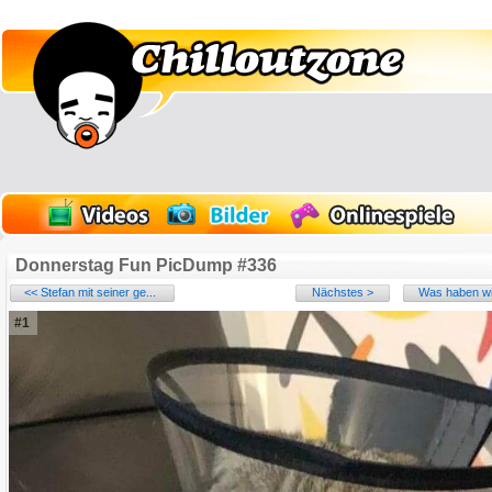
Donnerstag Fun PicDump #336
<< Stefan mit seiner ge...
Nächstes >
Was haben wir
#1