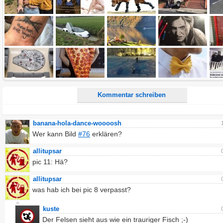
Alle HTML-Tags außer <br>, <strike> und <i> werden aus Deinem Kommentar entfernt.
URLs werden automatisch umgewandelt. Bitte verwende "www." oder "http://" in URLs
Ich möchte eine E-Mail, wenn zu meinem Kommentar Antworten erscheinen.
Ich möchte eine E-Mail, wenn auf dieser Seite weitere Kommentare erscheinen.
Kommentar schreiben
banana-hola-dance-woooosh
Wer kann Bild
#76
erklären?
allitupsar
pic 11: Hä?
allitupsar
was hab ich bei pic 8 verpasst?
kuste
Der Felsen sieht aus wie ein trauriger Fisch ;-)