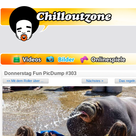
Donnerstag Fun PicDump #303
<< Mit dem Roller über ...
Nächstes >
Das regeln 
#1