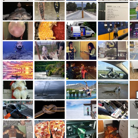
Name:
E-Mail-Adresse (optional):
Kommentar:
Alle HTML-Tags außer <br>, <strike> und <i> werden aus Deinem Kommentar entfernt.
URLs werden automatisch umgewandelt. Bitte verwende "www." oder "http://" in URLs