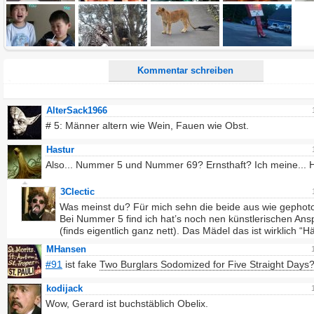
Ich möchte eine E-Mail, wenn zu meinem Kommentar Antworten erscheinen.
Ich möchte eine E-Mail, wenn auf dieser Seite weitere Kommentare erscheinen.
Kommentar schreiben
AlterSack1966
# 5: Männer altern wie Wein, Fauen wie Obst.
Hastur
Also... Nummer 5 und Nummer 69? Ernsthaft? Ich meine... 
3Clectic
Was meinst du? Für mich sehn die beide aus wie gephot
Bei Nummer 5 find ich hat’s noch nen künstlerischen Ans
(finds eigentlich ganz nett). Das Mädel das ist wirklich “H
MHansen
#91
ist fake
Two Burglars Sodomized for Five Straight Days
kodijack
Wow, Gerard ist buchstäblich Obelix.