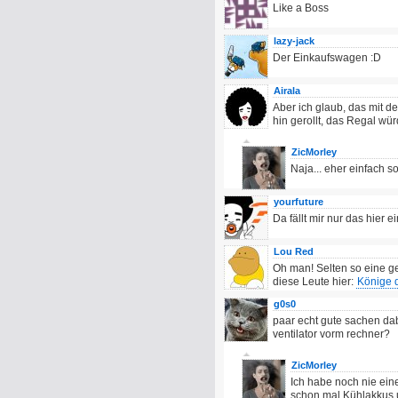
Like a Boss
lazy-jack
Der Einkaufswagen :D
Airala
Aber ich glaub, das mit de
hin gerollt, das Regal wü
ZicMorley
Naja... eher einfach s
yourfuture
Da fällt mir nur das hier e
Lou Red
Oh man! Selten so eine ge
diese Leute hier:
Könige d
g0s0
paar echt gute sachen dabe
ventilator vorm rechner?
ZicMorley
Ich habe noch nie ein
schon mal Kühlakkus 