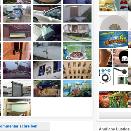
d <i> werden aus Deinem Kommentar entfernt.
tte verwende "www." oder "http://" in URLs
u meinem Kommentar Antworten erscheinen.
uf dieser Seite weitere Kommentare erscheinen.
ommentar schreiben
Ähnliche Lustige 