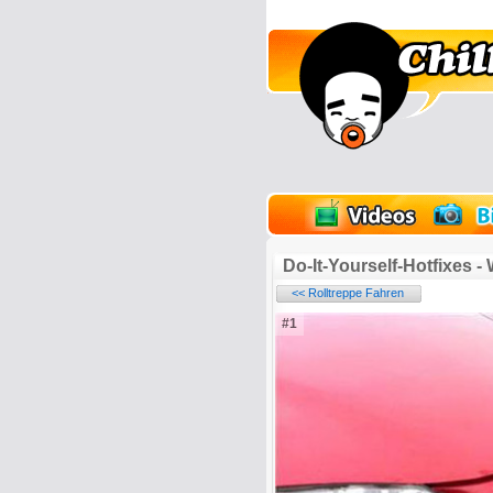
lder
Onlinespiele
Do-It-Yourself-Hotfixes - 
<< Rolltreppe Fahren
#1