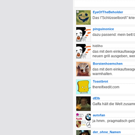
EyeOfTheBeholder
Das \"Schlüsselbord\" krie
pinguinonice
dazu passend: mein bett b
hidiho
das mit dem einkaufswagen
neuen grill ausgeben, wen
Borstenhoernchen
das mit dem einkaufswagen
warmhalten.
Toastbrot
thereifixedit.com
dElb
Gaffa hält die Welt zusa
autofan
ja hmm.. pragmatisch gelös
der_ohne_Namen