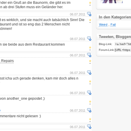
der ein Gruß an die Baunorm, die gibt es im
nn ab drei Stufen muss ein Geländer her.
06.07.2011
In den Kategorien
es wirklich, und sie macht auch tatsächlich Sinn! Die
taurant und ist so eng das 2 Menschen nicht
Weird
,
Fail
können!
Tweeten, Bloggen
08.07.2011
wenn sie beide aus dem Restaurant kommen
Blog-Link:
Forum-Link:
06.07.2011
k Repairs
06.07.2011
sst icha uch gerade denken, kam mir doch alles n
^
06.07.2011
von another_one gepostet ;)
r
06.07.2011
mmentare nicht gelesen :)
06.07.2011