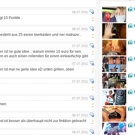
08.07.2011
gt 10 Punkte...
08.07.2011
esteht aus 25 eeren bierkästen und ner matraze...
07.07.2011
 ist ne gute idee... warum immer 10 euro für nen
n es auch einen rollenden für einen einkaufschip gibt
07.07.2011
 ist mal ne geile idee xD unten grillen, oben
07.07.2011
07.07.2011
mmen
06.07.2011
t ist besser als überhaupt nicht zur finktion gebracht
06.07.2011