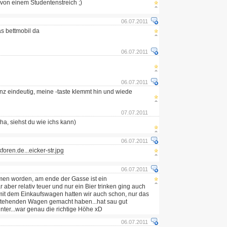
 von einem Studentenstreich ;)
06.07.2011
as bettmobil da
06.07.2011
06.07.2011
anz eindeutig, meine -taste klemmt hin und wiede
07.07.2011
 (ha, siehst du wie ichs kann)
06.07.2011
foren.de...eicker-str.jpg
06.07.2011
men worden, am ende der Gasse ist ein
r aber relativ teuer und nur ein Bier trinken ging auch
e mit dem Einkaufswagen hatten wir auch schon, nur das
stehenden Wagen gemacht haben...hat sau gut
runter...war genau die richtige Höhe xD
06.07.2011