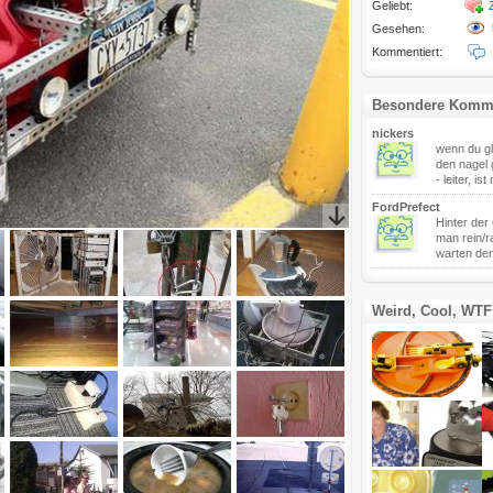
Geliebt:
Gesehen:
Kommentiert:
Besondere Komm
nickers
wenn du gl
den nagel 
- leiter, is
FordPrefect
Hinter der
man rein/r
warten den
Weird, Cool, WTF