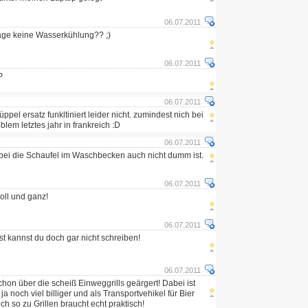
06.07.2011
age keine Wasserkühlung?? ;)
06.07.2011
P
06.07.2011
ppel ersatz funkltiniert leider nicht. zumindest nich bei
lem letztes jahr in frankreich :D
06.07.2011
Wobei die Schaufel im Waschbecken auch nicht dumm ist.
06.07.2011
oll und ganz!
06.07.2011
t kannst du doch gar nicht schreiben!
06.07.2011
chon über die scheiß Einweggrills geärgert! Dabei ist
a noch viel billiger und als Transportvehikel für Bier
h so zu Grillen braucht echt praktisch!