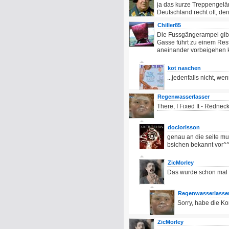
ja das kurze Treppengelän
Deutschland recht oft, de
Chiller85
Die Fussgängerampel gibt 
Gasse führt zu einem Res
aneinander vorbeigehen 
kot naschen
...jedenfalls nicht, 
Regenwasserlasser
There, I Fixed It - Rednec
doclorisson
genau an die seite mu
bsichen bekannt vor^
ZicMorley
Das wurde schon mal 
Regenwasserlasse
Sorry, habe die Ko
ZicMorley