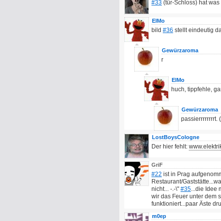
#33
(tür-Schloss) hat was
ElMo
bild
#36
stellt eindeutig d
Gewürzaroma
r
ElMo
huch, tippfehle, g
Gewürzaroma
passierrrrrrrrt.
LostBoysCologne
Der hier fehlt:
www.elektrik
GriF
#22
ist in Prag aufgenom
Restaurant/Gaststätte...wa
nicht... -.-\"
#35
...die Ide
wir das Feuer unter dem 
funktioniert...paar Äste d
m0ep