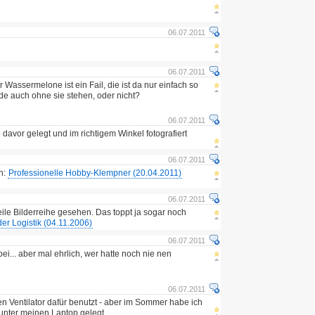
06.07.2011
06.07.2011
r Wassermelone ist ein Fail, die ist da nur einfach so
rde auch ohne sie stehen, oder nicht?
06.07.2011
o davor gelegt und im richtigem Winkel fotografiert
06.07.2011
in:
Professionelle Hobby-Klempner (20.04.2011)
06.07.2011
ile Bilderreihe gesehen. Das toppt ja sogar noch
er Logistik (04.11.2006)
06.07.2011
i... aber mal ehrlich, wer hatte noch nie nen
06.07.2011
en Ventilator dafür benutzt - aber im Sommer habe ich
unter meinen Laptop gelegt