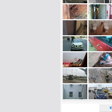
Name:
E-Mail-Adresse (optional):
Kommentar:
Alle HTML-Tags außer <br>, <strike> un
URLs werden automatisch umgewandelt. Bi
Ich möchte eine E-Mail, wenn z
Ich möchte eine E-Mail, wenn a
K