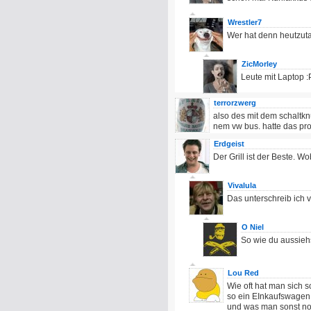
Wrestler7
Wer hat denn heutzut
ZicMorley
Leute mit Laptop :
terrorzwerg
also des mit dem schaltknü
nem vw bus. hatte das prob
Erdgeist
Der Grill ist der Beste. 
Vivalula
Das unterschreib ich v
O Niel
So wie du aussiehs
Lou Red
Wie oft hat man sich s
so ein EInkaufswagen j
und was man sonst noc