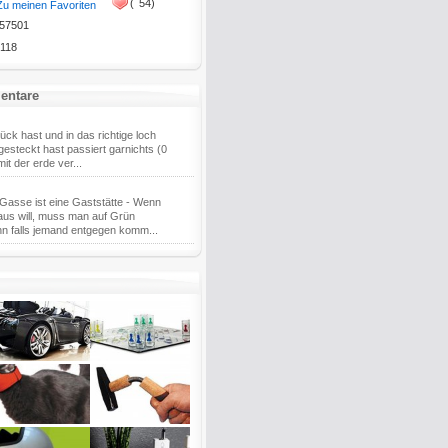
(
54)
Zu meinen Favoriten
57501
118
entare
ück hast und in das richtige loch
gesteckt hast passiert garnichts (0
t mit der erde ver...
 Gasse ist eine Gaststätte - Wenn
aus will, muss man auf Grün
n falls jemand entgegen komm...